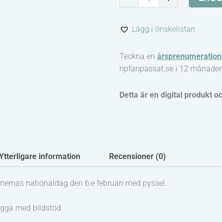
flagga
-
Lägg i önskelistan
Pyssel
med
Teckna en
årsprenumeration
bildstöd
npfanpassat.se i 12 månader
mängd
Detta är en digital produkt o
Ytterligare information
Recensioner (0)
nas nationaldag den 6:e februari med pyssel.
agga med bildstöd.