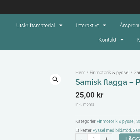
Utskriftsmaterial
Interaktivt
Årspren
Kontakt
M
Hem
/
Finmotorik & pyssel
/ Sa
Samisk flagga – 
25,00
kr
inkl. moms
Kategorier
Finmotorik & pyssel
,
S
Etiketter
Pyssel med bildstöd
,
Sa
Samisk
-
+
LÄGG