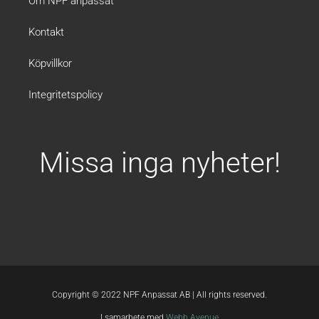
Om NPF anpassat
0
r
0
.
Kontakt
k
Köpvillkor
r
.
Integritetspolicy
Missa inga nyheter!
Copyright © 2022 NPF Anpassat AB | All rights reserved.
I samarbete med
Webb Avenue