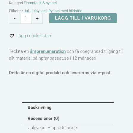
Kategori
Finmotorik & pyssel
Etiketter
Jul
,
Julpyssel
,
Pyssel med bildstöd
Spratteldocka
-
+
LÄGG TILL I VARUKORG
-
Pyssel
Lägg i önskelistan
med
bildstöd
mängd
Teckna en
årsprenumeration
och få obegränsad tillgång till
allt material på npfanpassat.se i 12 månader!
Detta är en digital produkt och levereras via e-post.
Beskrivning
Recensioner (0)
Julpyssel – sprattelnisse.