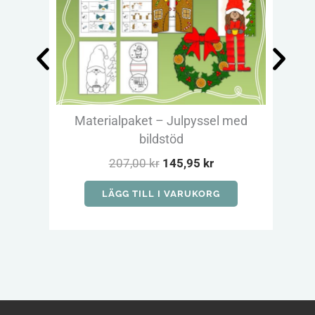
Materialpaket – Julpyssel med
Kl
bildstöd
D
D
207,00
kr
145,95
kr
e
e
t
t
LÄGG TILL I VARUKORG
u
n
r
u
s
v
p
a
r
r
u
a
n
n