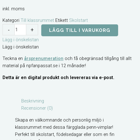
inkl. moms
Kategori
Till klassrummet
Etikett
Skolstart
Vimplar
-
+
LÄGG TILL I VARUKORG
med
Lägg i önskelistan
redigerbara
Lägg i önskelistan
pennor
mängd
Teckna en
årsprenumeration
och få obegränsad tillgång till allt
material på npfanpassat.se i 12 månader!
Detta är en digital produkt och levereras via e-post.
Beskrivning
Recensioner (0)
Skapa en välkomnande och personlig miljö i
klassrummet med dessa färgglada penn-vimplar!
Perfekt till skolstart, födelsedagar eller som en fin