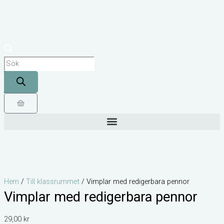
Hoppa
till
Products
innehåll
search
Varukorg
Hem
/
Till klassrummet
/ Vimplar med redigerbara pennor
Vimplar med redigerbara pennor
29,00
kr