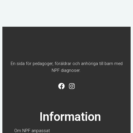
En sida för pedagoger, föräldrar och anhöriga till barn med
NPF diagnoser.
F
I
a
n
c
s
e
t
b
a
Information
o
g
o
r
k
a
Om NPF anpassat