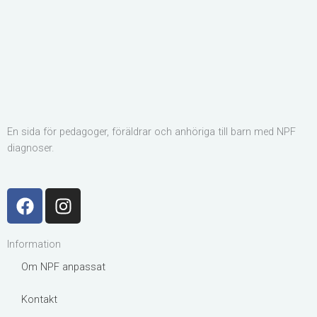
En sida för pedagoger, föräldrar och anhöriga till barn med NPF
diagnoser.
F
I
a
n
c
s
Information
e
t
b
a
Om NPF anpassat
o
g
o
r
Kontakt