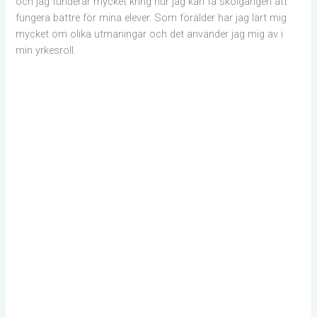
och jag funderar mycket kring hur jag kan få skolgången att
fungera bättre för mina elever. Som förälder har jag lärt mig
mycket om olika utmaningar och det använder jag mig av i
min yrkesroll.