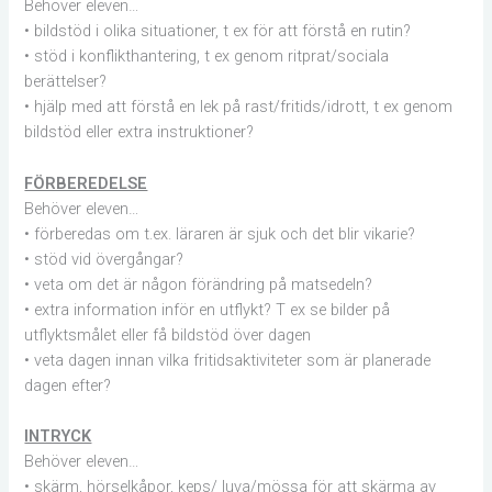
Behöver eleven…
• bildstöd i olika situationer, t ex för att förstå en rutin?
• stöd i konflikthantering, t ex genom ritprat/sociala
berättelser?
• hjälp med att förstå en lek på rast/fritids/idrott, t ex genom
bildstöd eller extra instruktioner?
FÖRBEREDELSE
Behöver eleven…
• förberedas om t.ex. läraren är sjuk och det blir vikarie?
• stöd vid övergångar?
• veta om det är någon förändring på matsedeln?
• extra information inför en utflykt? T ex se bilder på
utflyktsmålet eller få bildstöd över dagen
• veta dagen innan vilka fritidsaktiviteter som är planerade
dagen efter?
INTRYCK
Behöver eleven…
• skärm, hörselkåpor, keps/ luva/mössa för att skärma av