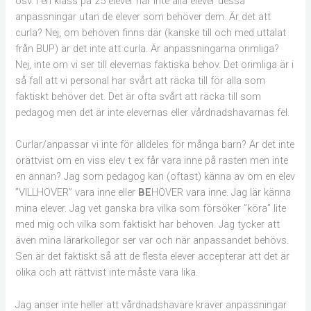
osv. I en klass på 25 elever har inte alla elever dessa
anpassningar utan de elever som behöver dem. Är det att
curla? Nej, om behoven finns där (kanske till och med uttalat
från BUP) är det inte att curla. Är anpassningarna orimliga?
Nej, inte om vi ser till elevernas faktiska behov. Det orimliga är i
så fall att vi personal har svårt att räcka till för alla som
faktiskt behöver det. Det är ofta svårt att räcka till som
pedagog men det är inte elevernas eller vårdnadshavarnas fel.
Curlar/anpassar vi inte för alldeles för många barn? Är det inte
orättvist om en viss elev t ex får vara inne på rasten men inte
en annan? Jag som pedagog kan (oftast) känna av om en elev
”VILLHÖVER” vara inne eller
BE
HÖVER vara inne. Jag lär känna
mina elever. Jag vet ganska bra vilka som försöker ”köra” lite
med mig och vilka som faktiskt har behoven. Jag tycker att
även mina lärarkollegor ser var och när anpassandet behövs.
Sen är det faktiskt så att de flesta elever accepterar att det är
olika och att rättvist inte måste vara lika.
Jag anser inte heller att vårdnadshavare kräver anpassningar