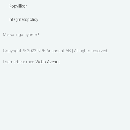
k
a
Köpvillkor
m
Integritetspolicy
Missa inga nyheter!
Copyright © 2022 NPF Anpassat AB | All rights reserved.
I samarbete med
Webb Avenue