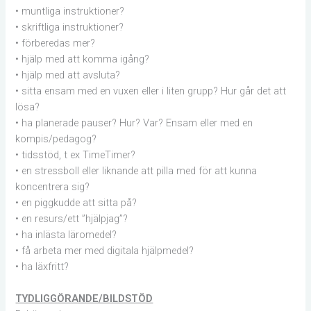
• muntliga instruktioner?
• skriftliga instruktioner?
• förberedas mer?
• hjälp med att komma igång?
• hjälp med att avsluta?
• sitta ensam med en vuxen eller i liten grupp? Hur går det att
lösa?
• ha planerade pauser? Hur? Var? Ensam eller med en
kompis/pedagog?
• tidsstöd, t ex TimeTimer?
• en stressboll eller liknande att pilla med för att kunna
koncentrera sig?
• en piggkudde att sitta på?
• en resurs/ett ”hjälpjag”?
• ha inlästa läromedel?
• få arbeta mer med digitala hjälpmedel?
• ha läxfritt?
TYDLIGGÖRANDE/BILDSTÖD