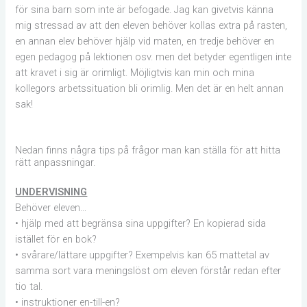
för sina barn som inte är befogade. Jag kan givetvis känna
mig stressad av att den eleven behöver kollas extra på rasten,
en annan elev behöver hjälp vid maten, en tredje behöver en
egen pedagog på lektionen osv. men det betyder egentligen inte
att kravet i sig är orimligt. Möjligtvis kan min och mina
kollegors arbetssituation bli orimlig. Men det är en helt annan
sak!
Nedan finns några tips på frågor man kan ställa för att hitta
rätt anpassningar.
UNDERVISNING
Behöver eleven…
• hjälp med att begränsa sina uppgifter? En kopierad sida
istället för en bok?
• svårare/lättare uppgifter? Exempelvis kan 65 mattetal av
samma sort vara meningslöst om eleven förstår redan efter
tio tal.
• instruktioner en-till-en?