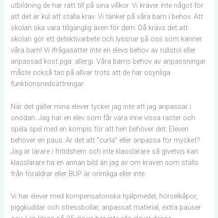
utbildning de har rätt till på sina villkor. Vi kräver inte något för
att det är kul att ställa krav. Vi tänker på våra barn i behov. Att
skolan ska vara tillgänglig även för dem. Då krävs det att
skolan gör ett detektivarbete och lyssnar på oss som känner
våra barn! Vi ifrågasätter inte en elevs behov av rullstol eller
anpassad kost pga. allergi. Våra barns behov av anpassningar
måste också tas på allvar trots att de har osynliga
funktionsnedsättningar.
När det gäller mina elever tycker jag inte att jag anpassar i
onödan. Jag har en elev som får vara inne vissa raster och
spela spel med en kompis för att hen behöver det. Eleven
behöver en paus. Är det att ”curla” eller anpassa för mycket?
Jag är lärare i fritidshem och inte klasslärare så givetvis kan
klasslärare ha en annan bild än jag av om kraven som ställs
från föräldrar eller BUP är orimliga eller inte.
Vi har elever med kompensatoriska hjälpmedel, hörselkåpor,
piggkuddar och stressbollar, anpassat material, extra pauser