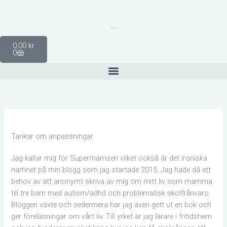
Hoppa
till
innehåll
Varukorg
0,00
kr
0
Tankar om anpassningar
Jag kallar mig för Supermamsen vilket också är det ironiska
namnet på min blogg som jag startade 2015. Jag hade då ett
behov av att anonymt skriva av mig om mitt liv som mamma
till tre barn med autism/adhd och problematisk skolfrånvaro.
Bloggen växte och sedermera har jag även gett ut en bok och
ger föreläsningar om vårt liv. Till yrket är jag lärare i fritidshem