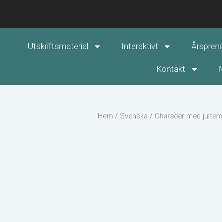
Utskriftsmaterial
Interaktivt
Årspren
Kontakt
Hem
/
Svenska
/ Charader med julte