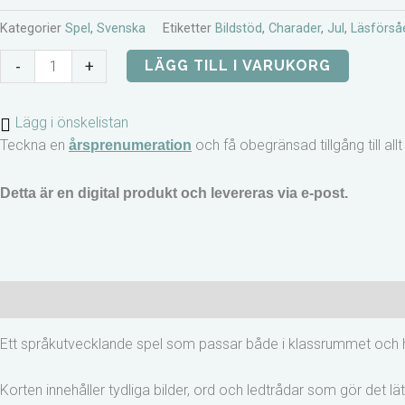
Kategorier
Spel
,
Svenska
Etiketter
Bildstöd
,
Charader
,
Jul
,
Läsförså
Charader
-
+
LÄGG TILL I VARUKORG
med
jultema
Lägg i önskelistan
mängd
Teckna en
och få obegränsad tillgång till al
årsprenumeration
Detta är en digital produkt och levereras via e-post.
Beskrivning
Recensioner (0)
Ett språkutvecklande spel som passar både i klassrummet oc
Korten innehåller tydliga bilder, ord och ledtrådar som gör det lät