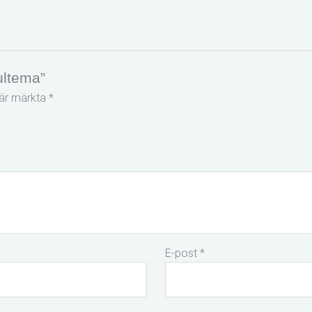
ultema”
t är märkta
*
E-post
*