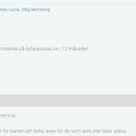
else
,
Lucia
,
tidig lästräning
lt material på npfanpassat.se i 12 månader!
h hemma.
t för barnen att delta, även för de som ännu inte läser själva.