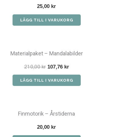
25,00
kr
LÄGG TILL I VARUKORG
Materialpaket – Mandalabilder
210,00
kr
Det
Det
107,76
kr
ursprungliga
nuvarande
LÄGG TILL I VARUKORG
priset
priset
var:
är:
210,00 kr.
107,76 kr.
Finmotorik – Årstiderna
20,00
kr