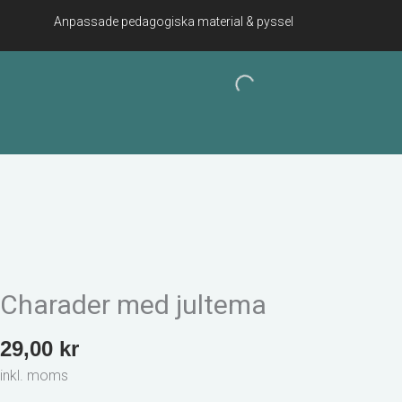
Hoppa
Anpassade pedagogiska material & pyssel
till
innehåll
Charader med jultema
29,00
kr
inkl. moms