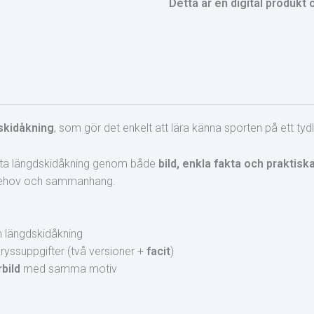
Detta är en digital produkt
skidåkning
, som gör det enkelt att lära känna sporten på ett ty
möta längdskidåkning genom både
bild, enkla fakta och praktisk
å behov och sammanhang.
m längdskidåkning
ryssuppgifter (två versioner +
facit
)
rbild
med samma motiv