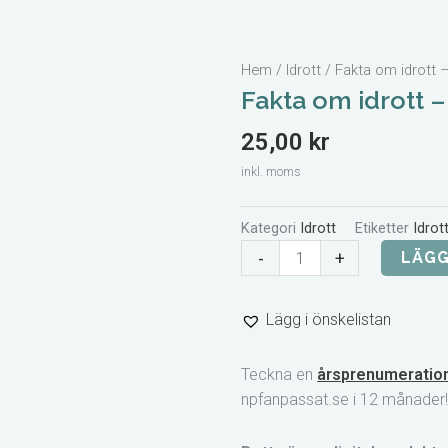
Hem
/
Idrott
/ Fakta om idrott 
Fakta om idrott 
25,00
kr
inkl. moms
Kategori
Idrott
Etiketter
Idrot
Fakta
-
+
LÄGG
om
idrott
Lägg i önskelistan
-
Längdskidåkning
Teckna en
årsprenumeratio
mängd
npfanpassat.se i 12 månader