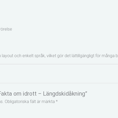
rörelse
en layout och enkelt språk
, vilket gör det lättillgängligt för många 
”Fakta om idrott – Längdskidåkning”
s.
Obligatoriska fält är märkta
*