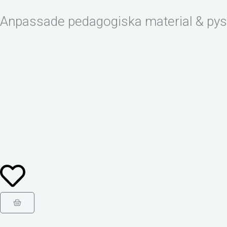
Hoppa
Anpassade pedagogiska material & pys
till
innehåll
Varukorg