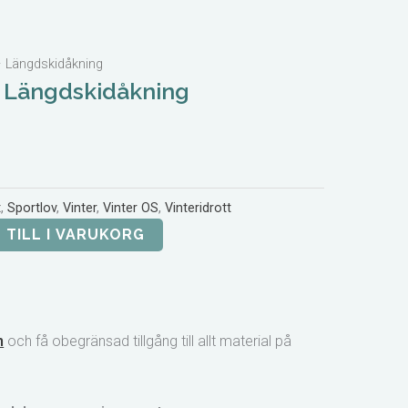
– Längdskidåkning
– Längdskidåkning
t
,
Sportlov
,
Vinter
,
Vinter OS
,
Vinteridrott
 TILL I VARUKORG
n
och få obegränsad tillgång till allt material på
!