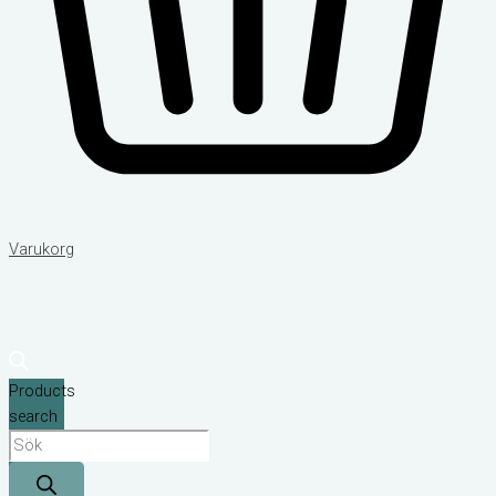
Varukorg
Products
search