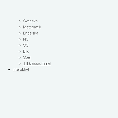
Svenska
Matematik
Engelska
NO
SO
Bild
Spel
Till klassrummet
Interaktivt