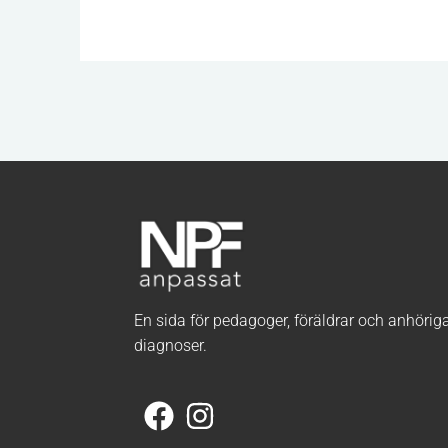
En sida för pedagoger, föräldrar och anhörig
diagnoser.
F
I
a
n