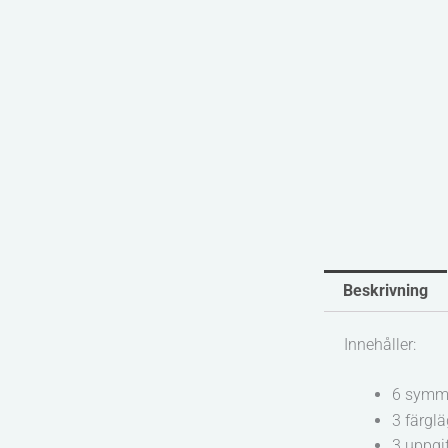
Beskrivning
Innehåller:
6 symme
3 färglä
3 uppgi