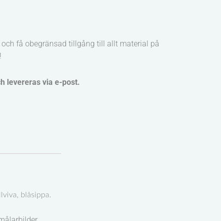
och få obegränsad tillgång till allt material på
!
ch levereras via e-post.
lviva, blåsippa.
målarbilder