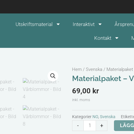
Utskriftsmaterial
Interaktivt
Årspren
Kontakt
M
Hem
/
Svenska
/ Materialpake
Materialpaket –
69,00
kr
inkl. moms
Kategorier
NO
,
Svenska
Etikett
Materialpaket
-
+
LÄGG
-