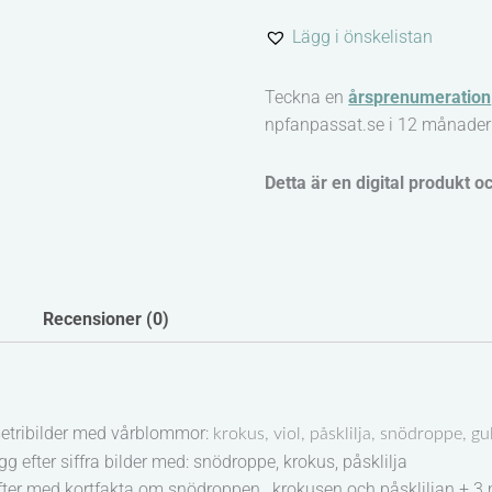
Vårblommor
Lägg i önskelistan
mängd
Teckna en
årsprenumeration
npfanpassat.se i 12 månader
Detta är en digital produkt o
Recensioner (0)
tribilder med vårblommor:
krokus, viol, påsklilja, snödroppe, gul
gg efter siffra bilder med: snödroppe, krokus, påsklilja
fter med kortfakta om snödroppen, krokusen och påskliljan + 3 