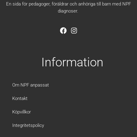
En sida för pedagoger, föräldrar och anhöriga till barn med NPF
diagnoser.
F
I
a
n
c
s
e
t
b
a
Information
o
g
o
r
k
a
m
Om NPF anpassat
Kontakt
Köpvillkor
Integritetspolicy