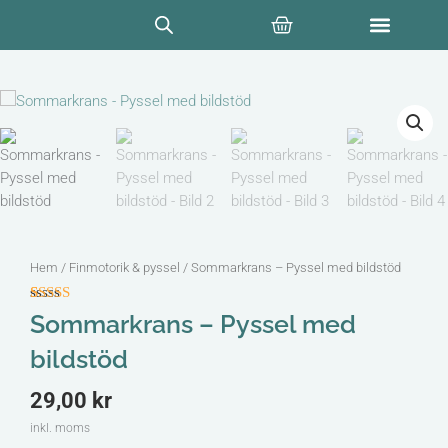
Hoppa
Varukorg
till
innehåll
Hem
/
Finmotorik & pyssel
/ Sommarkrans – Pyssel med bildstöd
Betygsatt
3
5
Sommarkrans – Pyssel med
av 5 baserat
på
bildstöd
kundrecensioner
29,00
kr
inkl. moms