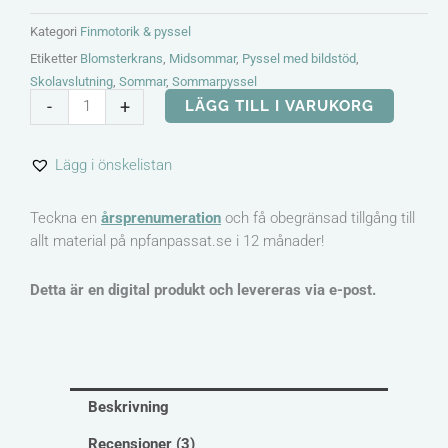
Kategori
Finmotorik & pyssel
Etiketter
Blomsterkrans
,
Midsommar
,
Pyssel med bildstöd
,
Skolavslutning
,
Sommar
,
Sommarpyssel
Sommarkrans
-
+
LÄGG TILL I VARUKORG
-
Pyssel
Lägg i önskelistan
med
bildstöd
mängd
Teckna en
årsprenumeration
och få obegränsad tillgång till
allt material på npfanpassat.se i 12 månader!
Detta är en digital produkt och levereras via e-post.
Beskrivning
Recensioner (3)