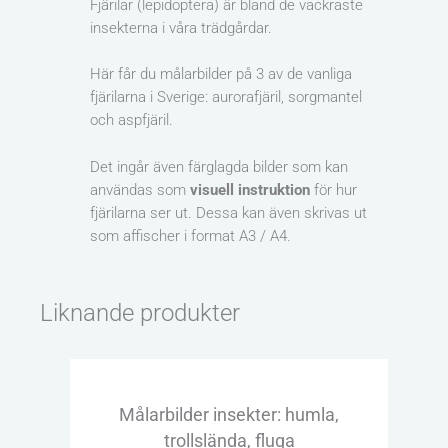
Fjärilar (lepidoptera) är bland de vackraste
insekterna i våra trädgårdar.
Här får du målarbilder på 3 av de vanliga
fjärilarna i Sverige: aurorafjäril, sorgmantel
och aspfjäril.
Det ingår även färglagda bilder som kan
användas som
visuell instruktion
för hur
fjärilarna ser ut. Dessa kan även skrivas ut
som affischer i format A3 / A4.
Liknande produkter
Målarbilder insekter: humla,
M
trollslända, fluga