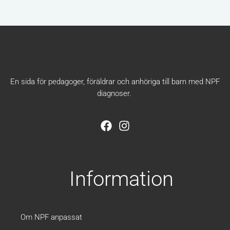
En sida för pedagoger, föräldrar och anhöriga till barn med NPF
diagnoser.
F
I
a
n
c
s
e
t
b
a
Information
o
g
o
r
k
a
m
Om NPF anpassat