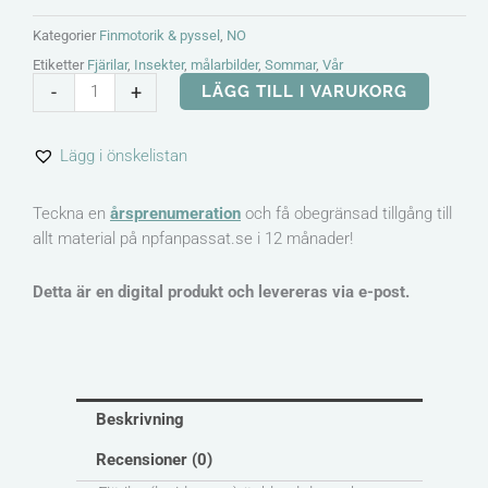
Kategorier
Finmotorik & pyssel
,
NO
Etiketter
Fjärilar
,
Insekter
,
målarbilder
,
Sommar
,
Vår
Målarbilder
-
+
LÄGG TILL I VARUKORG
fjärilar
–
Lägg i önskelistan
Aurorafjäril,
sorgmantel,
aspfjäril
Teckna en
årsprenumeration
och få obegränsad tillgång till
mängd
allt material på npfanpassat.se i 12 månader!
Detta är en digital produkt och levereras via e-post.
Beskrivning
Recensioner (0)