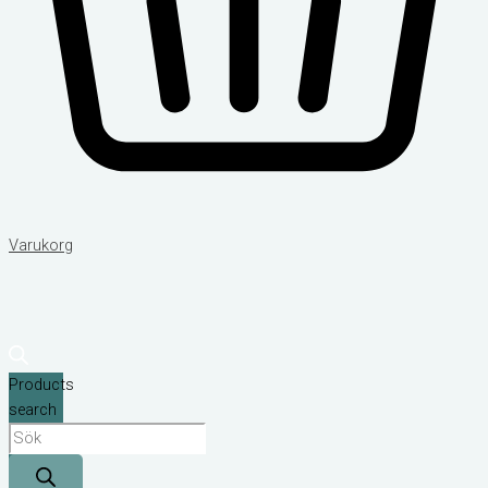
Varukorg
Products
search