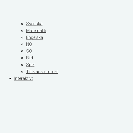
Svenska
Matematik
Engelska
NO
SO
Bild
Spel
Till klassrummet
Interaktivt