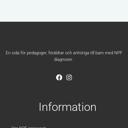
En sida för pedagoger, föräldrar och anhöriga till barn med NPF
diagnoser.
F
I
a
n
c
s
e
t
b
a
Information
o
g
o
r
k
a
m