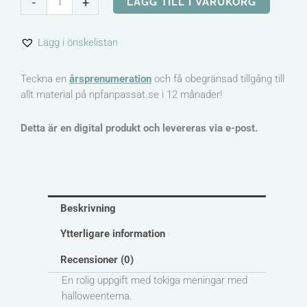
-
+
LÄGG TILL I VARUKORG
meningar
-
Lägg i önskelistan
Halloween
mängd
Teckna en
årsprenumeration
och få obegränsad tillgång till
allt material på npfanpassat.se i 12 månader!
Detta är en digital produkt och levereras via e-post.
Beskrivning
Ytterligare information
Recensioner (0)
En rolig uppgift med tokiga meningar med
halloweentema.